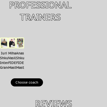
PROFESSIONAL
TRAINERS
Iuri
Mihailo
Anastasia
Shkuro
Vasiliev
Shkuro
International
FIDE
FIDE
Grandmaster
Master
Master
Choose coach
REVIEWS