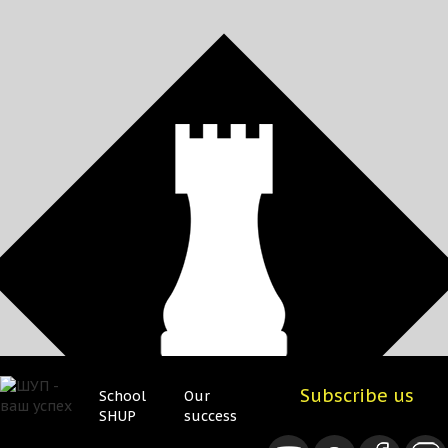
Subscribe us
School
Our
Нижнее
Нижнее
Leave request
SHUP
success
меню
меню