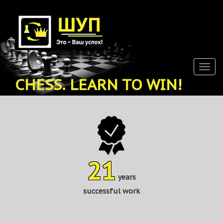
Skip
to
main
content
Togg
navig
CHESS. LEARN TO WIN!
21
years
successful work