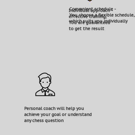
Convenient schedule -
Individual approach -
You choose a flexible schedule,
effective training,
which suits you individually
You are guaranteed
to get the result
Personal coach will help you
achieve your goal or understand
any chess question