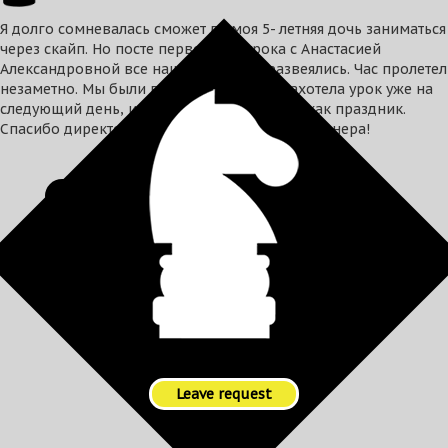
Я долго сомневалась сможет ли моя 5- летняя дочь заниматься
через скайп. Но посте первого же урока с Анастасией
Александровной все наши сомнения развеялись. Час пролетел
незаметно. Мы были в восторге. Дочка захотела урок уже на
следующий день, и каждый урок мы ждём как праздник.
Спасибо директору школы за прекрасного тренера!
Смотреть еще
Leave request