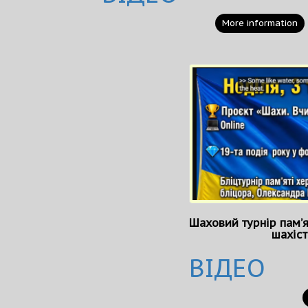
More information
Шаховий турнір памʼя
шахіст
ВІДЕО