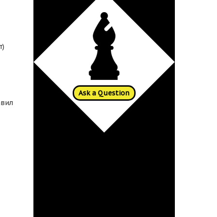
т)
Ask a Question
авил