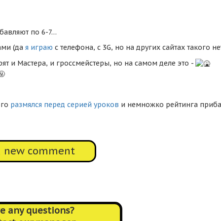
ибавляют по 6-7…
ами (да
я играю
с телефона, с 3G, но на других сайтах такого не
рят и Мастера, и гроссмейстеры, но на самом деле это -
ого
размялся перед серией уроков
и немножко рейтинга приб
d new comment
e any questions?