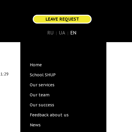
LEAVE REQUEST
RU
UA
EN
Main
Home
navigation
11:29
School SHUP
Our services
Our team
Our success
Feedback about us
News