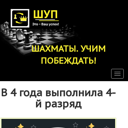
Перейти
к
основному
содержанию
ШАХМАТЫ. УЧИМ
ПОБЕЖДАТЬ!
Togg
navig
В 4 года выполнила 4-
й разряд