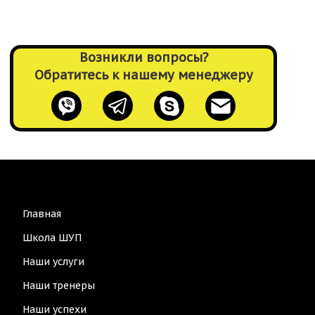
Возникли вопросы?
Обратитесь к нашему менеджеру
Main
Главная
navigation
Школа ШУП
Наши услуги
Наши тренеры
Наши успехи