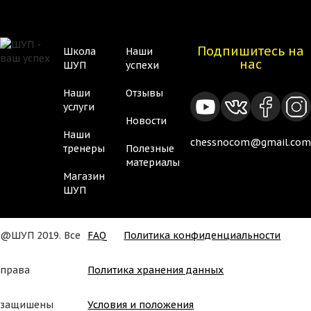
Подпишитесь на
Школа
Наши
Нижнее
Нижнее
нас
ШУП
успехи
меню
меню
Наши
Отзывы
2
услуги
Новости
Наши
chessnocom@gmail.com
тренеры
Полезные
материалы
Магазин
ШУП
@ШУП 2019. Все
FAQ
Политика конфиденциальности
Подвал
права
Политика хранения данных
защишены
Условия и положения