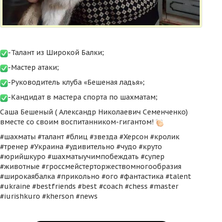
-Талант из Широкой Балки;
-Мастер атаки;
-Руководитель клуба «Бешеная ладья»;
-Кандидат в мастера спорта по шахматам;
Саша Бешеный ( Александр Николаевич Семенченко)
вместе со своим воспитанником-гигантом!
#шахматы #талант #блиц #звезда #Херсон #кролик
#тренер #Украина #удивительно #чудо #круто
#юрийшкуро #шахматыучимпобеждать #супер
#животные #гроссмейстерторжествомногообразия
#широкаябалка #прикольно #ого #фантастика #talent
#ukraine #bestfriends #best #coach #chess #master
#iurishkuro #kherson #news