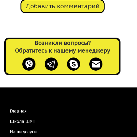
Добавить комментарий
Возникли вопросы?
Обратитесь к нашему менеджеру
Main
Главная
navigation
Школа ШУП
Наши услуги