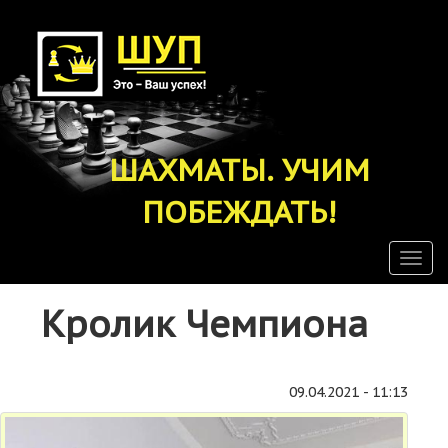
Перейти
к
основному
содержанию
ШАХМАТЫ. УЧИМ
ПОБЕЖДАТЬ!
Togg
navig
Кролик Чемпиона
09.04.2021 - 11:13