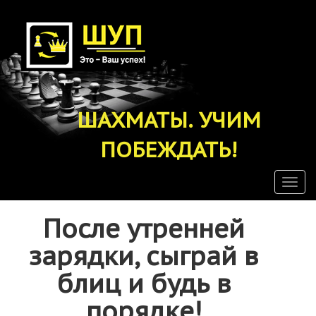
Перейти
к
основному
содержанию
ШАХМАТЫ. УЧИМ
ПОБЕЖДАТЬ!
Togg
navig
После утренней
зарядки, сыграй в
блиц и будь в
порядке!