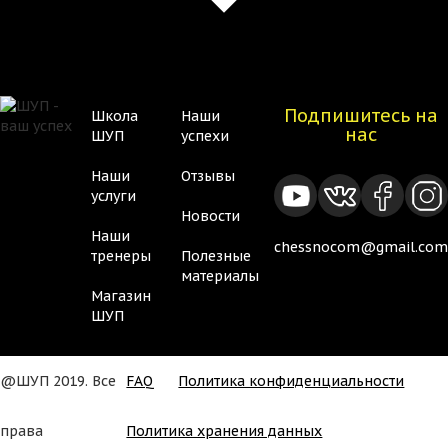
Подпишитесь на
Школа
Наши
Нижнее
Нижнее
нас
ШУП
успехи
меню
меню
Наши
Отзывы
2
услуги
Новости
Наши
chessnocom@gmail.com
тренеры
Полезные
материалы
Магазин
ШУП
@ШУП 2019. Все
FAQ
Политика конфиденциальности
Подвал
права
Политика хранения данных